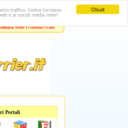
Chiudi
stro traffico. Inoltre forniamo
i web e ai social media nostri
|
|
Bedlington Terrier
Contattaci
Links
ri Portali