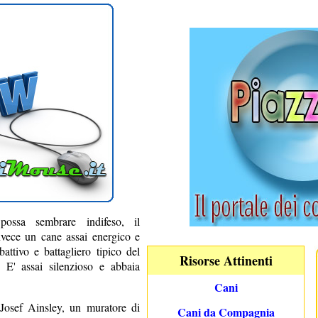
ossa sembrare indifeso, il
nvece un cane assai energico e
attivo e battagliero tipico del
Risorse Attinenti
 E' assai silenzioso e abbaia
Cani
Josef Ainsley, un muratore di
Cani da Compagnia